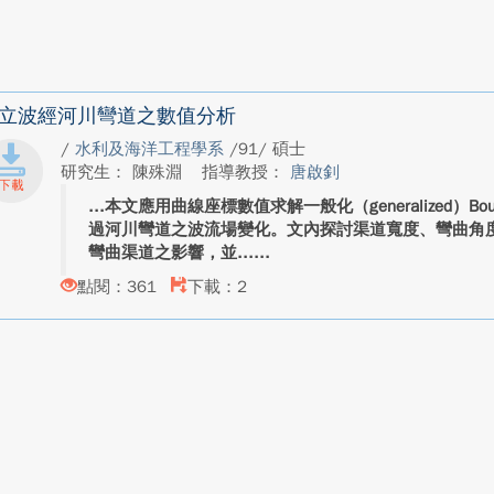
立波經河川彎道之數值分析
/
水利及海洋工程學系
/91/ 碩士
研究生： 陳殊淵
指導教授：
唐啟釗
本文應用曲線座標數值求解一般化（generalized）Bo
過河川彎道之波流場變化。文內探討渠道寬度、彎曲角
彎曲渠道之影響，並...
點閱：361
下載：2