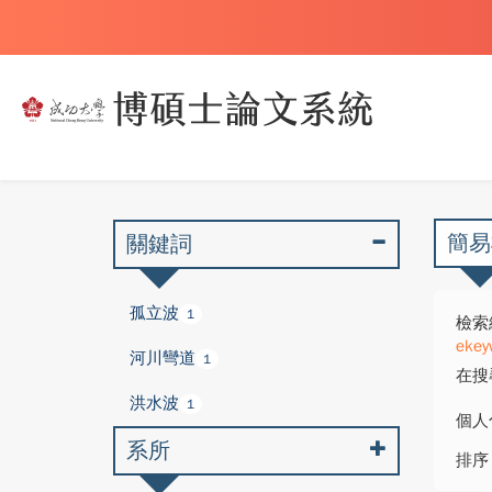
簡易
關鍵詞
孤立波
1
檢索
ekey
河川彎道
1
在搜
洪水波
1
個人
系所
排序