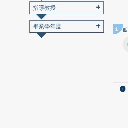
指導教授
畢業學年度
1
孤
1