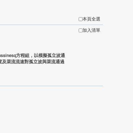
本頁全選
加入清單
ussinesq方程組，以模擬孤立波通
度及渠流流速對孤立波與渠流通過