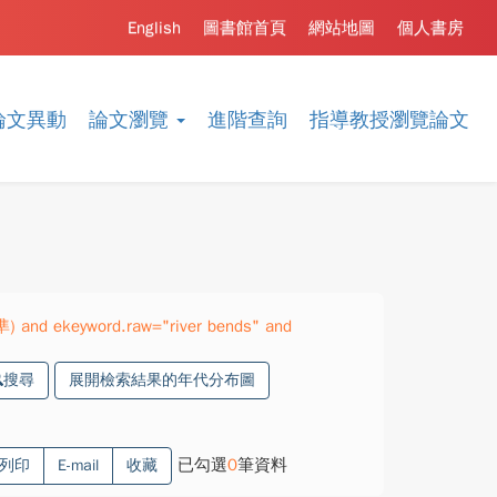
English
圖書館首頁
網站地圖
個人書房
論文異動
論文瀏覽
進階查詢
指導教授瀏覽論文
準) and ekeyword.raw="river bends" and
搜尋
展開檢索結果的年代分布圖
已勾選
0
筆資料
列印
E-mail
收藏