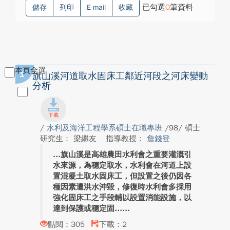
已勾選
0
筆資料
儲存
列印
E-mail
收藏
本頁全選
1
旗山溪河道取水固床工鄰近河段之河床變動
分析
/
水利及海洋工程學系碩士在職專班
/98/ 碩士
研究生： 梁繼友
指導教授：
詹錢登
旗山溪是高雄農田水利會之重要灌溉引
水來源，為穩定取水，水利會在河道上設
置混凝土取水固床工，但設置之後仍因各
種因素遭洪水沖毀，修復時水利會多採用
強化固床工之手段輔以設置消能設施，以
達到保護或穩定固...
點閱：305
下載：2