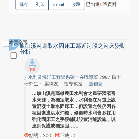
已勾選
0
筆資料
儲存
列印
E-mail
收藏
本頁全選
1
旗山溪河道取水固床工鄰近河段之河床變動
分析
/
水利及海洋工程學系碩士在職專班
/98/ 碩士
研究生： 梁繼友
指導教授：
詹錢登
旗山溪是高雄農田水利會之重要灌溉引
水來源，為穩定取水，水利會在河道上設
置混凝土取水固床工，但設置之後仍因各
種因素遭洪水沖毀，修復時水利會多採用
強化固床工之手段輔以設置消能設施，以
達到保護或穩定固...
點閱：300
下載：2