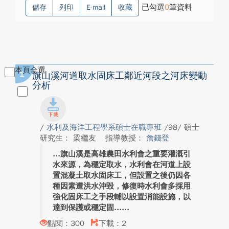
已勾選
0
筆資料
儲存
列印
E-mail
收藏
本頁全選
1
旗山溪河道取水固床工鄰近河段之河床變動
分析
/
水利及海洋工程學系碩士在職專班
/98/ 碩士
研究生： 梁繼友
指導教授：
詹錢登
旗山溪是高雄農田水利會之重要灌溉引
水來源，為穩定取水，水利會在河道上設
置混凝土取水固床工，但設置之後仍因各
種因素遭洪水沖毀，修復時水利會多採用
強化固床工之手段輔以設置消能設施，以
達到保護或穩定固...
點閱：300
下載：2