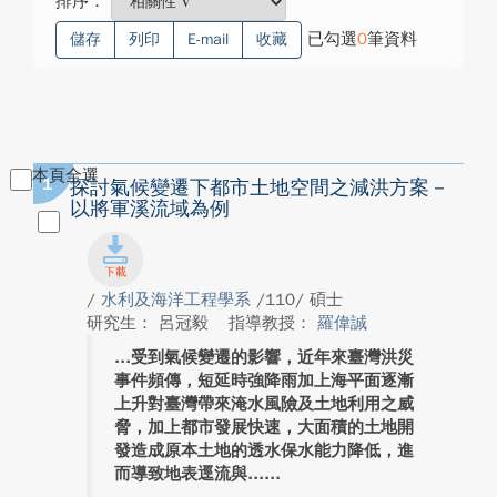
排序：
已勾選
0
筆資料
儲存
列印
E-mail
收藏
本頁全選
1
探討氣候變遷下都市土地空間之減洪方案－
以將軍溪流域為例
/
水利及海洋工程學系
/110/ 碩士
研究生： 呂冠毅
指導教授：
羅偉誠
受到氣候變遷的影響，近年來臺灣洪災
事件頻傳，短延時強降雨加上海平面逐漸
上升對臺灣帶來淹水風險及土地利用之威
脅，加上都市發展快速，大面積的土地開
發造成原本土地的透水保水能力降低，進
而導致地表逕流與...