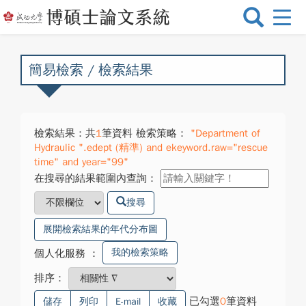
選
單
切
換
簡易檢索 / 檢索結果
檢索結果：共
1
筆資料 檢索策略：
"Department of
Hydraulic ".edept (精準) and ekeyword.raw="rescue
time" and year="99"
在搜尋的結果範圍內查詢：
搜尋
展開檢索結果的年代分布圖
我的檢索策略
個人化服務
：
排序：
已勾選
0
筆資料
儲存
列印
E-mail
收藏