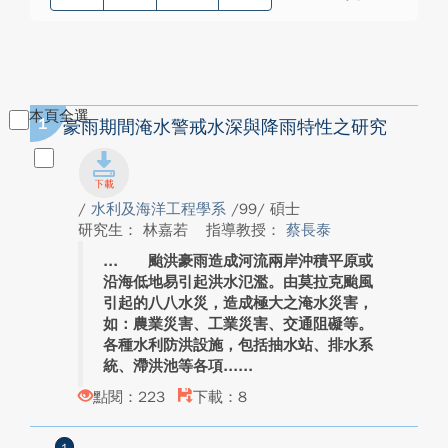
本頁全選
1
豪雨期間淹水警戒水深與降雨特性之研究
/
水利及海洋工程學系
/99/ 碩士
研究生： 林嘉若
指導教授：
蔡長泰
颱洪豪雨造成河流兩岸沖積平原或
沿海低地易引起洪水氾濫。由莫拉克颱風
引起的八八水災，造成極大之淹水災害，
如：農業災害、工業災害、交通阻礙等。
各種水利防洪設施，包括抽水站、排水系
統、滯洪池等各項...
點閱：223
下載：8