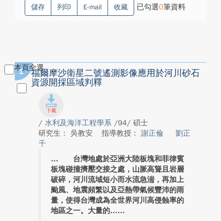
已勾選
0
筆資料
儲存
列印
E-mail
收藏
本頁全選
1
福爾摩沙衛星二號遙測影像應用於河川砂石
資源開採區域判釋
/
水利及海洋工程學系
/94/ 碩士
研究生： 吳教安
指導教授：
謝正倫
劉正
千
台灣地處於亞洲大陸板塊和菲律賓
板塊碰撞擠壓交接之處，山脈高聳且岩層
破碎，河川流域短小而水流急湍，再加上
颱風、地震頻繁以及亞熱帶氣候豐沛的雨
量，使得台灣成為全世界河川高侵蝕率的
地區之一。大量的...