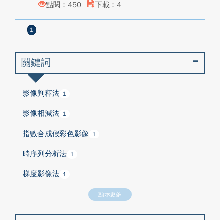
點閱：450
下載：4
1
關鍵詞
影像判釋法
1
影像相減法
1
指數合成假彩色影像
1
時序列分析法
1
梯度影像法
1
顯示更多