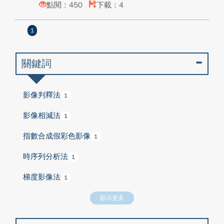
點閱：450
下載：4
1
關鍵詞
影像判釋法
1
影像相減法
1
指數合成假彩色影像
1
時序列分析法
1
梯度影像法
1
顯示更多