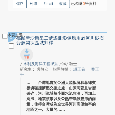
已勾選
0
筆資料
儲存
列印
E-mail
收藏
本頁全選
1
福爾摩沙衛星二號遙測影像應用於河川砂石
資源開採區域判釋
/
水利及海洋工程學系
/94/ 碩士
研究生： 吳教安
指導教授：
謝正倫
劉正
千
台灣地處於亞洲大陸板塊和菲律賓
板塊碰撞擠壓交接之處，山脈高聳且岩層
破碎，河川流域短小而水流急湍，再加上
颱風、地震頻繁以及亞熱帶氣候豐沛的雨
量，使得台灣成為全世界河川高侵蝕率的
地區之一。大量的...