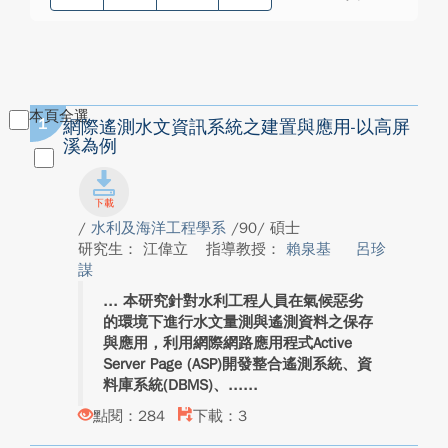
本頁全選
1
網際遙測水文資訊系統之建置與應用-以高屏
溪為例
/
水利及海洋工程學系
/90/ 碩士
研究生： 江偉立
指導教授：
賴泉基
呂珍
謀
本研究針對水利工程人員在氣候惡劣
的環境下進行水文量測與遙測資料之保存
與應用，利用網際網路應用程式Active
Server Page (ASP)開發整合遙測系統、資
料庫系統(DBMS)、...
點閱：284
下載：3