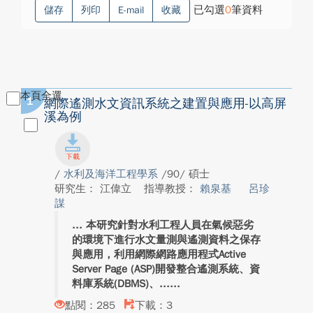
已勾選
0
筆資料
儲存
列印
E-mail
收藏
本頁全選
1
網際遙測水文資訊系統之建置與應用-以高屏
溪為例
/
水利及海洋工程學系
/90/ 碩士
研究生： 江偉立
指導教授：
賴泉基
呂珍
謀
本研究針對水利工程人員在氣候惡劣
的環境下進行水文量測與遙測資料之保存
與應用，利用網際網路應用程式Active
Server Page (ASP)開發整合遙測系統、資
料庫系統(DBMS)、...
點閱：285
下載：3