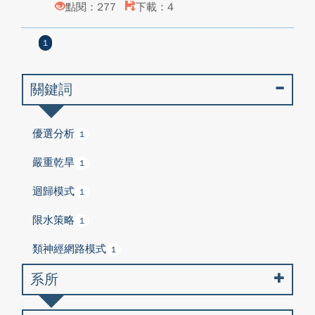
點閱：277
下載：4
1
關鍵詞
優選分析
1
嚴重乾旱
1
迴歸模式
1
限水策略
1
類神經網路模式
1
系所