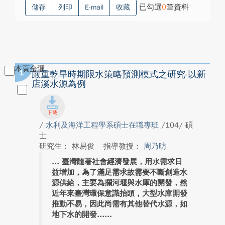
已勾選
0
筆資料
儲存
列印
E-mail
收藏
本頁全選
1
嚴重乾旱時期限水策略預測模式之研究-以新
店溪水源為例
/
水利及海洋工程學系碩士在職專班
/104/ 碩
士
研究生： 林易俊
指導教授：
周乃昉
臺灣隨著社會經濟發展，用水需求日
益增加，為了滿足需求故需要不斷創造水
源供給，主要為攔河堰與水庫的開發，然
近年來臺灣環保意識抬頭，大型水庫開發
推動不易，因此尚需有其他替代水源，如
地下水的開發...