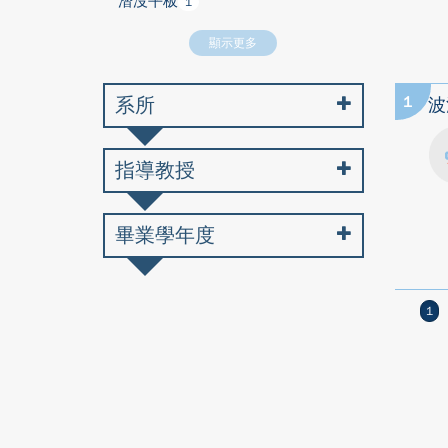
潛沒平板
1
顯示更多
系所
1
波
指導教授
畢業學年度
1