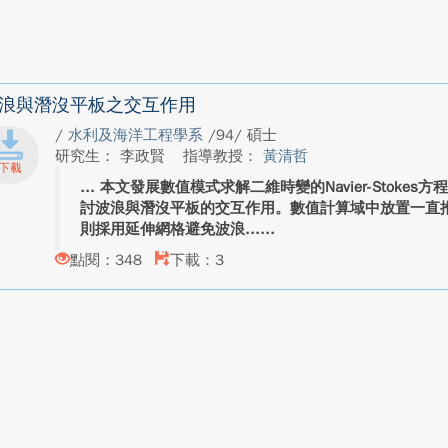
浪與潛沒平板之交互作用
/
水利及海洋工程學系
/94/ 碩士
研究生： 李政賢
指導教授：
黃清哲
本文發展數值模式求解二維時變的Navier-Stoke
討波浪與潛沒平板的交互作用。數值計算域中放置一直
則採用延伸網格避免波浪...
點閱：348
下載：3