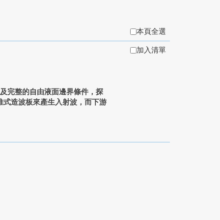
本頁全選
加入清單
s方程及完整的自由液面邊界條件，探
推式造波板來產生入射波，而下游