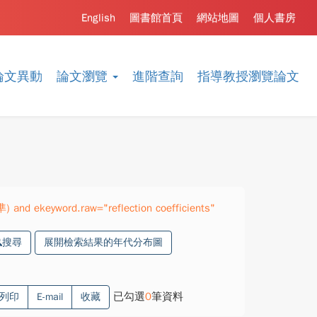
English
圖書館首頁
網站地圖
個人書房
論文異動
論文瀏覽
進階查詢
指導教授瀏覽論文
) and ekeyword.raw="reflection coefficients"
搜尋
展開檢索結果的年代分布圖
已勾選
0
筆資料
列印
E-mail
收藏