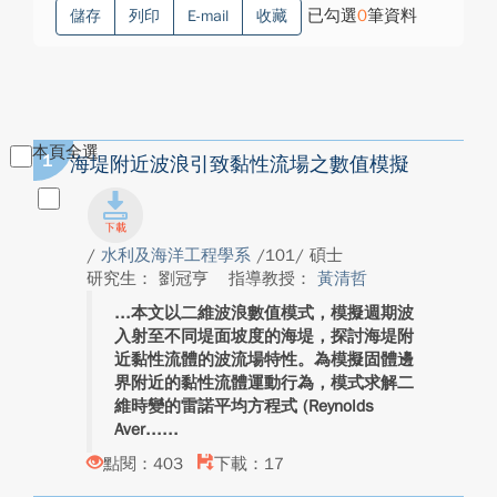
已勾選
0
筆資料
儲存
列印
E-mail
收藏
本頁全選
1
海堤附近波浪引致黏性流場之數值模擬
/
水利及海洋工程學系
/101/ 碩士
研究生： 劉冠亨
指導教授：
黃清哲
本文以二維波浪數值模式，模擬週期波
入射至不同堤面坡度的海堤，探討海堤附
近黏性流體的波流場特性。為模擬固體邊
界附近的黏性流體運動行為，模式求解二
維時變的雷諾平均方程式 (Reynolds
Aver...
點閱：403
下載：17