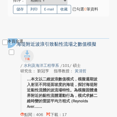
排序：
已勾選
0
筆資料
儲存
列印
E-mail
收藏
本頁全選
1
海堤附近波浪引致黏性流場之數值模擬
/
水利及海洋工程學系
/101/ 碩士
研究生： 劉冠亨
指導教授：
黃清哲
本文以二維波浪數值模式，模擬週期波
入射至不同堤面坡度的海堤，探討海堤附
近黏性流體的波流場特性。為模擬固體邊
界附近的黏性流體運動行為，模式求解二
維時變的雷諾平均方程式 (Reynolds
Aver...
點閱：406
下載：17