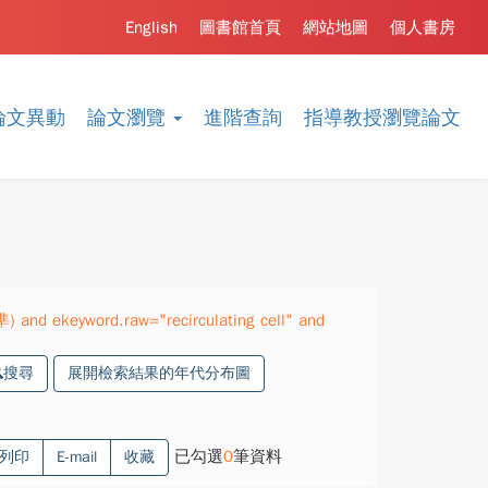
English
圖書館首頁
網站地圖
個人書房
論文異動
論文瀏覽
進階查詢
指導教授瀏覽論文
) and ekeyword.raw="recirculating cell" and
搜尋
展開檢索結果的年代分布圖
已勾選
0
筆資料
列印
E-mail
收藏