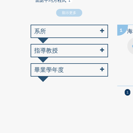
雷諾平均方程式
1
顯示更多
系所
1
海
指導教授
畢業學年度
1