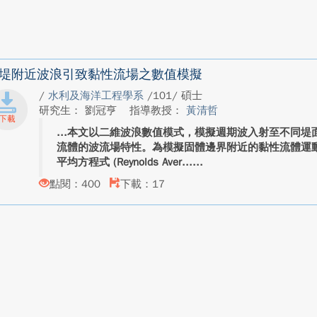
堤附近波浪引致黏性流場之數值模擬
/
水利及海洋工程學系
/101/ 碩士
研究生： 劉冠亨
指導教授：
黃清哲
本文以二維波浪數值模式，模擬週期波入射至不同堤
流體的波流場特性。為模擬固體邊界附近的黏性流體運
平均方程式 (Reynolds Aver...
點閱：400
下載：17