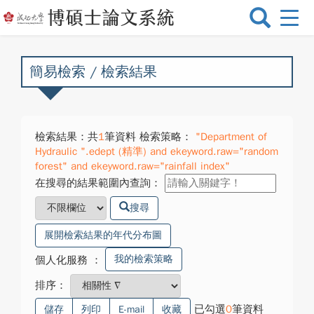
選
單
切
換
簡易檢索 / 檢索結果
檢索結果：共
1
筆資料 檢索策略：
"Department of
Hydraulic ".edept (精準) and ekeyword.raw="random
forest" and ekeyword.raw="rainfall index"
在搜尋的結果範圍內查詢：
搜尋
展開檢索結果的年代分布圖
我的檢索策略
個人化服務
：
排序：
已勾選
0
筆資料
儲存
列印
E-mail
收藏