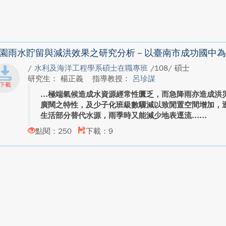
園雨水貯留與減洪效果之研究分析－以臺南市成功國中為
/
水利及海洋工程學系碩士在職專班
/108/ 碩士
研究生： 楊正義
指導教授：
呂珍謀
極端氣候造成水資源經常性匱乏，而急降雨亦造成洪
廣闊之特性，及少子化班級數驟減以致閒置空間增加，
生活部分替代水源，雨季時又能減少地表逕流...
點閱：250
下載：9