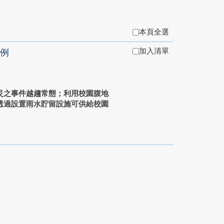
本頁全選
加入清單
例
災之事件越趨常態；利用校園腹地
透過設置雨水貯留設施可供給校園