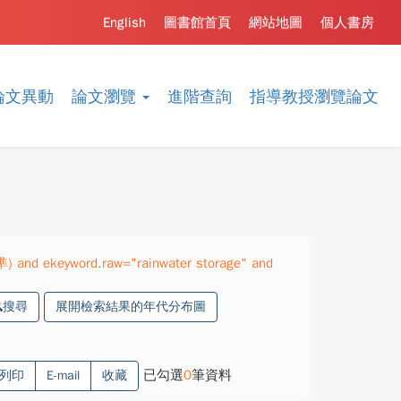
English
圖書館首頁
網站地圖
個人書房
論文異動
論文瀏覽
進階查詢
指導教授瀏覽論文
準) and ekeyword.raw="rainwater storage" and
搜尋
展開檢索結果的年代分布圖
已勾選
0
筆資料
列印
E-mail
收藏