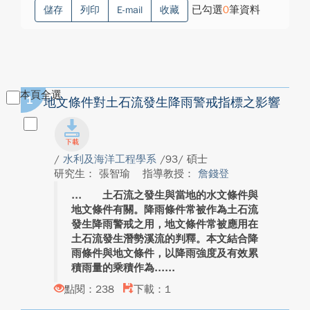
已勾選
0
筆資料
儲存
列印
E-mail
收藏
本頁全選
1
地文條件對土石流發生降雨警戒指標之影響
/
水利及海洋工程學系
/93/ 碩士
研究生： 張智瑜
指導教授：
詹錢登
土石流之發生與當地的水文條件與
地文條件有關。降雨條件常被作為土石流
發生降雨警戒之用，地文條件常被應用在
土石流發生潛勢溪流的判釋。本文結合降
雨條件與地文條件，以降雨強度及有效累
積雨量的乘積作為...
點閱：238
下載：1