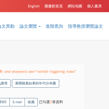
English
圖書館首頁
網站地圖
個人書房
論文異動
論文瀏覽
進階查詢
指導教授瀏覽論文
) and ekeyword.raw="rainfall triggering index"
搜尋
展開檢索結果的年代分布圖
已勾選
0
筆資料
列印
E-mail
收藏