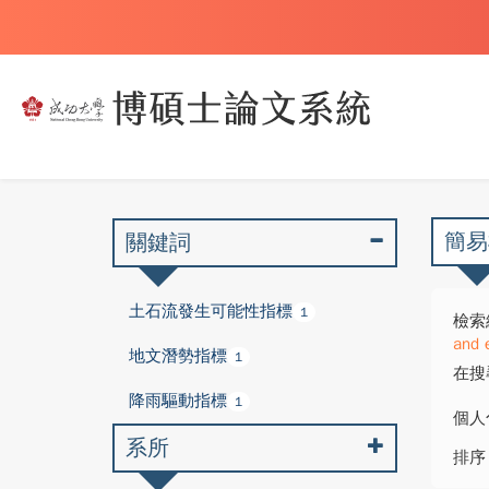
簡易
關鍵詞
土石流發生可能性指標
1
檢索
and 
地文潛勢指標
1
在搜
降雨驅動指標
1
個人
系所
排序