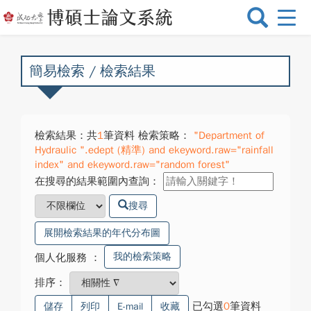
選
單
切
換
簡易檢索 / 檢索結果
檢索結果：共
1
筆資料 檢索策略：
"Department of
Hydraulic ".edept (精準) and ekeyword.raw="rainfall
index" and ekeyword.raw="random forest"
在搜尋的結果範圍內查詢：
搜尋
展開檢索結果的年代分布圖
我的檢索策略
個人化服務
：
排序：
已勾選
0
筆資料
儲存
列印
E-mail
收藏