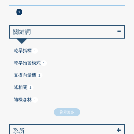
1
關鍵詞
乾旱指標
1
乾旱預警模式
1
支撐向量機
1
遙相關
1
隨機森林
1
顯示更多
系所