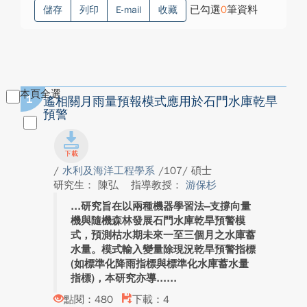
已勾選
0
筆資料
儲存
列印
E-mail
收藏
本頁全選
1
遙相關月雨量預報模式應用於石門水庫乾旱
預警
/
水利及海洋工程學系
/107/ 碩士
研究生： 陳弘
指導教授：
游保杉
研究旨在以兩種機器學習法–支撐向量
機與隨機森林發展石門水庫乾旱預警模
式，預測枯水期未來一至三個月之水庫蓄
水量。模式輸入變量除現況乾旱預警指標
(如標準化降雨指標與標準化水庫蓄水量
指標)，本研究亦導...
點閱：480
下載：4