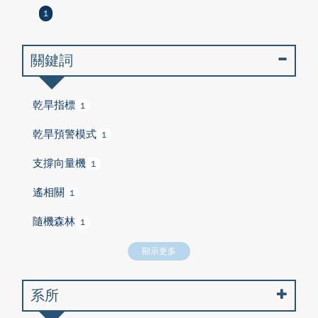
1
關鍵詞
乾旱指標
1
乾旱預警模式
1
支撐向量機
1
遙相關
1
隨機森林
1
顯示更多
系所