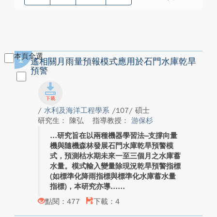
本頁全選
1
遙相關月雨量預報模式應用於石門水庫乾旱
預警
/
水利及海洋工程學系
/107/ 碩士
研究生： 陳弘
指導教授：
游保杉
研究旨在以兩種機器學習法–支撐向量
機與隨機森林發展石門水庫乾旱預警模
式，預測枯水期未來一至三個月之水庫蓄
水量。模式輸入變量除現況乾旱預警指標
(如標準化降雨指標與標準化水庫蓄水量
指標)，本研究亦導...
點閱：477
下載：4