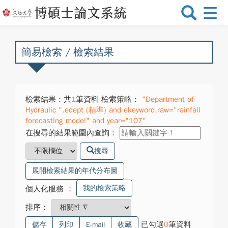
選
單
切
換
簡易檢索 / 檢索結果
檢索結果：共
1
筆資料 檢索策略：
"Department of
Hydraulic ".edept (精準) and ekeyword.raw="rainfall
forecasting model" and year="107"
在搜尋的結果範圍內查詢：
搜尋
展開檢索結果的年代分布圖
我的檢索策略
個人化服務
：
排序：
已勾選
0
筆資料
儲存
列印
E-mail
收藏