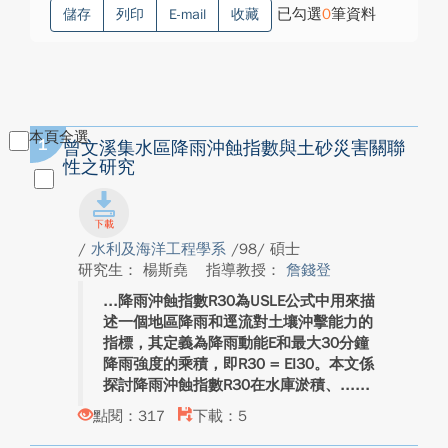
已勾選
0
筆資料
儲存
列印
E-mail
收藏
本頁全選
1
曾文溪集水區降雨沖蝕指數與土砂災害關聯
性之研究
/
水利及海洋工程學系
/98/ 碩士
研究生： 楊斯堯
指導教授：
詹錢登
降雨沖蝕指數R30為USLE公式中用來描
述一個地區降雨和逕流對土壤沖擊能力的
指標，其定義為降雨動能E和最大30分鐘
降雨強度的乘積，即R30 = EI30。本文係
探討降雨沖蝕指數R30在水庫淤積、...
點閱：317
下載：5