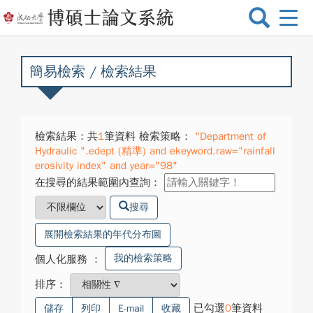
選
單
切
換
簡易檢索 / 檢索結果
檢索結果：共
1
筆資料 檢索策略：
"Department of
Hydraulic ".edept (精準) and ekeyword.raw="rainfall
erosivity index" and year="98"
在搜尋的結果範圍內查詢：
搜尋
展開檢索結果的年代分布圖
我的檢索策略
個人化服務
：
排序：
已勾選
0
筆資料
儲存
列印
E-mail
收藏