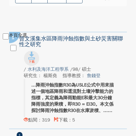
本頁全選
1
曾文溪集水區降雨沖蝕指數與土砂災害關聯
性之研究
/
水利及海洋工程學系
/98/ 碩士
研究生： 楊斯堯
指導教授：
詹錢登
降雨沖蝕指數R30為USLE公式中用來描
述一個地區降雨和逕流對土壤沖擊能力的
指標，其定義為降雨動能E和最大30分鐘
降雨強度的乘積，即R30 = EI30。本文係
探討降雨沖蝕指數R30在水庫淤積、...
點閱：319
下載：5
1