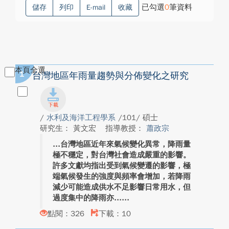
已勾選
0
筆資料
儲存
列印
E-mail
收藏
本頁全選
1
台灣地區年雨量趨勢與分佈變化之研究
/
水利及海洋工程學系
/101/ 碩士
研究生： 黃文宏
指導教授：
蕭政宗
台灣地區近年來氣候變化異常，降雨量
極不穩定，對台灣社會造成嚴重的影響。
許多文獻均指出受到氣候變遷的影響，極
端氣候發生的強度與頻率會增加，若降雨
減少可能造成供水不足影響日常用水，但
過度集中的降雨亦...
點閱：326
下載：10