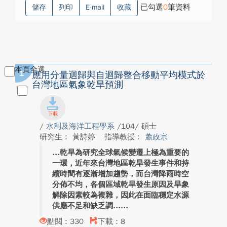
已勾選
0
筆資料
儲存
列印
E-mail
收藏
本頁全選
1
應用分量迴歸與自迴歸整合移動平均模式於
台灣地區氣象乾旱預測
/
水利及海洋工程學系
/104/ 碩士
研究生： 黃詩婷
指導教授：
蕭政宗
乾旱為研究全球氣候變遷上極為重要的
一環，近年來台灣地區乾旱發生事件和持
續時間有逐漸增加趨勢，而台灣降雨時空
分佈不均，各個區域乾旱發生原因及旱象
解除因素較為複雜，因此在面臨穩定水源
供應不足和缺乏調...
點閱：330
下載：8