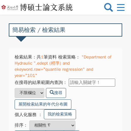
選
單
切
換
簡易檢索 / 檢索結果
檢索結果：共
1
筆資料 檢索策略：
"Department of
Hydraulic ".edept (精準) and
ekeyword.raw="quantile regression" and
year="101"
在搜尋的結果範圍內查詢：
搜尋
展開檢索結果的年代分布圖
我的檢索策略
個人化服務
：
排序：