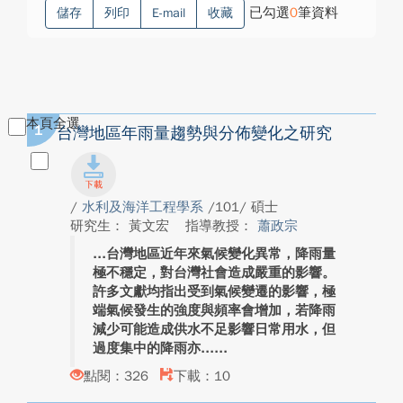
已勾選
0
筆資料
儲存
列印
E-mail
收藏
本頁全選
1
台灣地區年雨量趨勢與分佈變化之研究
/
水利及海洋工程學系
/101/ 碩士
研究生： 黃文宏
指導教授：
蕭政宗
台灣地區近年來氣候變化異常，降雨量
極不穩定，對台灣社會造成嚴重的影響。
許多文獻均指出受到氣候變遷的影響，極
端氣候發生的強度與頻率會增加，若降雨
減少可能造成供水不足影響日常用水，但
過度集中的降雨亦...
點閱：326
下載：10