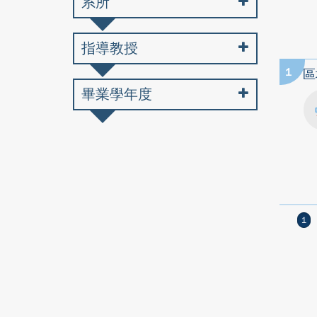
系所
指導教授
1
區
畢業學年度
1