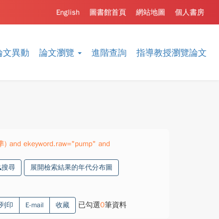
English
圖書館首頁
網站地圖
個人書房
論文異動
論文瀏覽
進階查詢
指導教授瀏覽論文
精準) and ekeyword.raw="pump" and
搜尋
展開檢索結果的年代分布圖
已勾選
0
筆資料
列印
E-mail
收藏