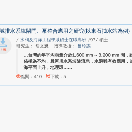
域排水系統閘門、泵整合應用之研究(以東石抽水站為例)
/
水利及海洋工程學系碩士在職專班
/97/ 碩士
研究生： 詹文懋
指導教授：
呂珍謀
台灣的年平均雨量介於1,600 mm ~ 3,200 mm 
佈極為不均，且河川水系坡陡流急，水源難有效應用，
海平面上升，地理環...
點閱：410
下載：5