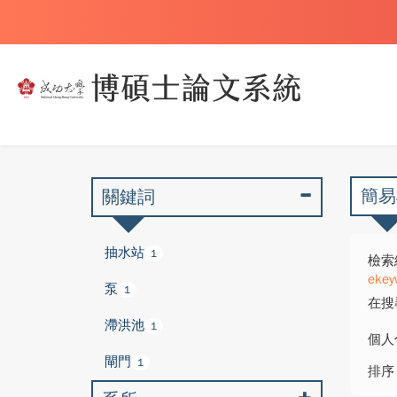
簡易
關鍵詞
抽水站
1
檢索
ekey
泵
1
在搜
滯洪池
1
個人
閘門
1
排序