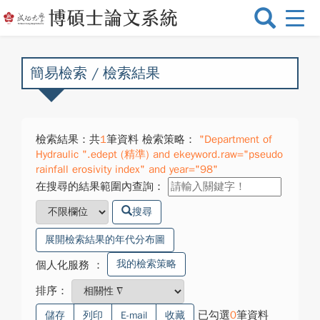
選
單
切
換
簡易檢索 / 檢索結果
檢索結果：共
1
筆資料 檢索策略：
"Department of
Hydraulic ".edept (精準) and ekeyword.raw="pseudo
rainfall erosivity index" and year="98"
在搜尋的結果範圍內查詢：
搜尋
展開檢索結果的年代分布圖
我的檢索策略
個人化服務
：
排序：
已勾選
0
筆資料
儲存
列印
E-mail
收藏