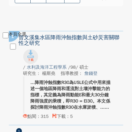
本頁全選
1
曾文溪集水區降雨沖蝕指數與土砂災害關聯
性之研究
/
水利及海洋工程學系
/98/ 碩士
研究生： 楊斯堯
指導教授：
詹錢登
降雨沖蝕指數R30為USLE公式中用來描
述一個地區降雨和逕流對土壤沖擊能力的
指標，其定義為降雨動能E和最大30分鐘
降雨強度的乘積，即R30 = EI30。本文係
探討降雨沖蝕指數R30在水庫淤積、...
點閱：315
下載：5
1