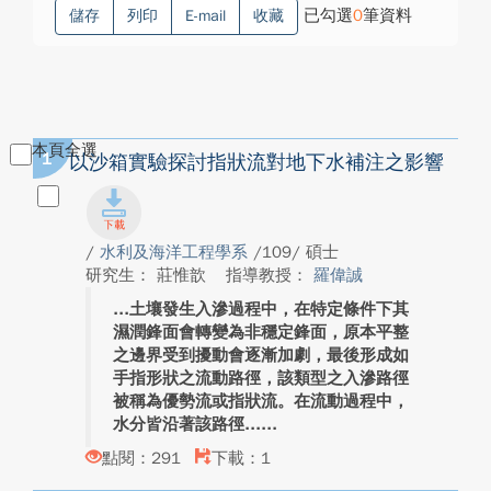
已勾選
0
筆資料
儲存
列印
E-mail
收藏
本頁全選
1
以沙箱實驗探討指狀流對地下水補注之影響
/
水利及海洋工程學系
/109/ 碩士
研究生： 莊惟歆
指導教授：
羅偉誠
土壤發生入滲過程中，在特定條件下其
濕潤鋒面會轉變為非穩定鋒面，原本平整
之邊界受到擾動會逐漸加劇，最後形成如
手指形狀之流動路徑，該類型之入滲路徑
被稱為優勢流或指狀流。在流動過程中，
水分皆沿著該路徑...
點閱：291
下載：1