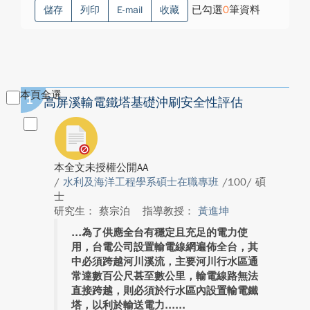
已勾選
0
筆資料
儲存
列印
E-mail
收藏
本頁全選
1
高屏溪輸電鐵塔基礎沖刷安全性評估
本全文未授權公開AA
/
水利及海洋工程學系碩士在職專班
/100/ 碩
士
研究生： 蔡宗泊
指導教授：
黃進坤
為了供應全台有穩定且充足的電力使
用，台電公司設置輸電線網遍佈全台，其
中必須跨越河川溪流，主要河川行水區通
常達數百公尺甚至數公里，輸電線路無法
直接跨越，則必須於行水區內設置輸電鐵
塔，以利於輸送電力...