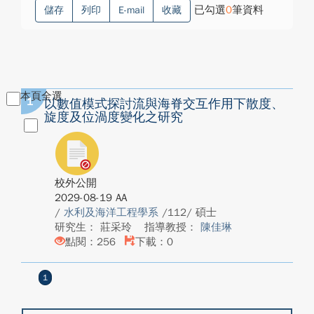
已勾選
0
筆資料
儲存
列印
E-mail
收藏
本頁全選
1
以數值模式探討流與海脊交互作用下散度、
旋度及位渦度變化之研究
校外公開
2029-08-19 AA
/
水利及海洋工程學系
/112/ 碩士
研究生： 莊采玲
指導教授：
陳佳琳
點閱：256
下載：0
1