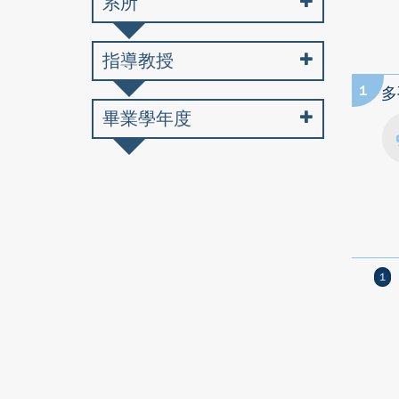
系所
指導教授
1
多
畢業學年度
1