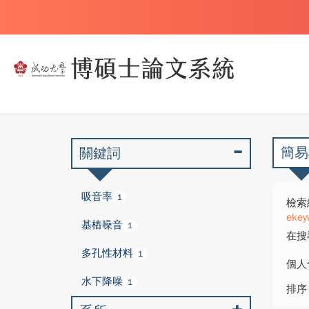
簡易
關鍵詞
吸音率
1
檢索
ekey
基樁噪音
1
在搜
多孔性材料
1
個人
水下降噪
1
排序