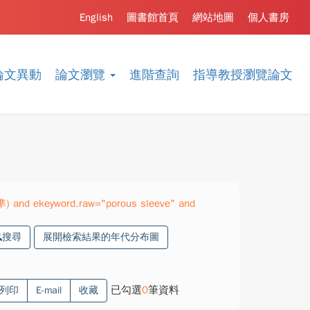
English
圖書館首頁
網站地圖
個人書房
論文異動
論文瀏覽
進階查詢
指導教授瀏覽論文
準) and ekeyword.raw="porous sleeve" and
搜尋
展開檢索結果的年代分布圖
已勾選
0
筆資料
列印
E-mail
收藏