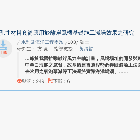
孔性材料套筒應用於離岸風機基礎施工減噪效果之研究
/
水利及海洋工程學系
/103/ 碩士
研究生： 方 豪
指導教授：
黃清哲
緣於我國推動離岸風力主軸計畫，風場場址的開發與
中華白海豚之威脅，故基樁建置過程勢必伴隨減噪工法
去常用之氣泡幕減噪工法礙於實際海洋場潮、...
點閱：249
下載：6