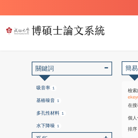
簡易
關鍵詞
吸音率
1
檢索
ekey
基樁噪音
1
在搜
多孔性材料
1
個人
水下降噪
1
排序