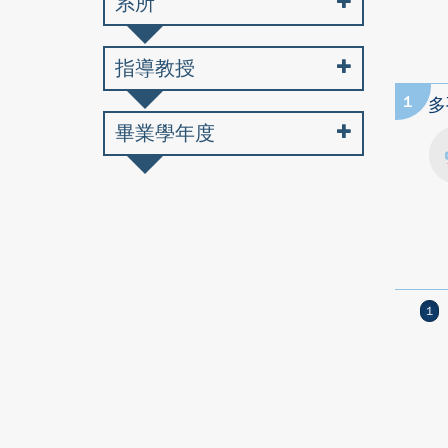
系所
指導教授
1
多
畢業學年度
1