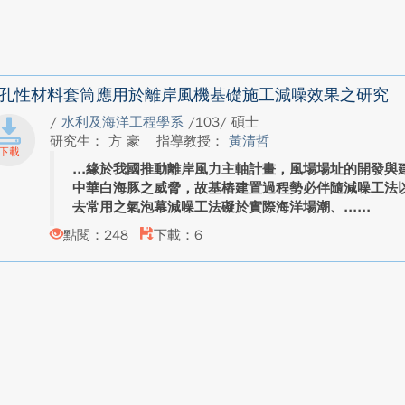
孔性材料套筒應用於離岸風機基礎施工減噪效果之研究
/
水利及海洋工程學系
/103/ 碩士
研究生： 方 豪
指導教授：
黃清哲
緣於我國推動離岸風力主軸計畫，風場場址的開發與
中華白海豚之威脅，故基樁建置過程勢必伴隨減噪工法
去常用之氣泡幕減噪工法礙於實際海洋場潮、...
點閱：248
下載：6