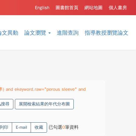
English
圖書館首頁
網站地圖
個人書房
論文異動
論文瀏覽
進階查詢
指導教授瀏覽論文
準) and ekeyword.raw="porous sleeve" and
搜尋
展開檢索結果的年代分布圖
已勾選
0
筆資料
列印
E-mail
收藏