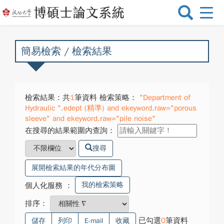
選
單
切
換
簡易檢索 / 檢索結果
檢索結果：共
1
筆資料 檢索策略：
"Department of
Hydraulic ".edept (精準) and ekeyword.raw="porous
sleeve" and ekeyword.raw="pile noise"
在搜尋的結果範圍內查詢：
搜尋
展開檢索結果的年代分布圖
我的檢索策略
個人化服務
：
排序：
已勾選
0
筆資料
儲存
列印
E-mail
收藏