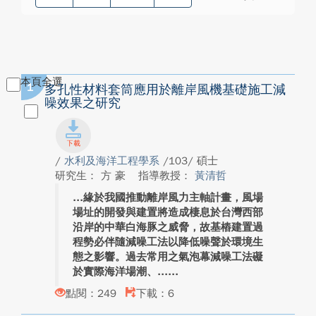
本頁全選
1
多孔性材料套筒應用於離岸風機基礎施工減
噪效果之研究
/
水利及海洋工程學系
/103/ 碩士
研究生： 方 豪
指導教授：
黃清哲
緣於我國推動離岸風力主軸計畫，風場
場址的開發與建置將造成棲息於台灣西部
沿岸的中華白海豚之威脅，故基樁建置過
程勢必伴隨減噪工法以降低噪聲於環境生
態之影響。過去常用之氣泡幕減噪工法礙
於實際海洋場潮、...
點閱：249
下載：6