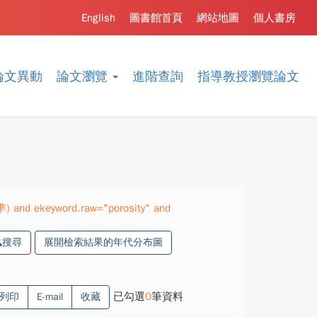
English
圖書館首頁
網站地圖
個人書房
論文異動
論文瀏覽
進階查詢
指導教授瀏覽論文
準) and ekeyword.raw="porosity" and
搜尋
展開檢索結果的年代分布圖
已勾選
0
筆資料
列印
E-mail
收藏