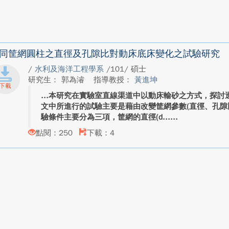
同筐網圓柱之直徑及孔隙比對動床底床變化之試驗研究
/
水利及海洋工程學系
/101/ 碩士
研究生： 郭為濬
指導教授：
黃進坤
本研究在實驗室直線渠道中以動床輸砂之方式，探討
文中所進行的試驗主要是藉由改變筐網參數(直徑、孔隙
驗條件主要分為三項，筐網的直徑(d...
點閱：250
下載：4