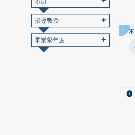
系所
指導教授
1
不
畢業學年度
1