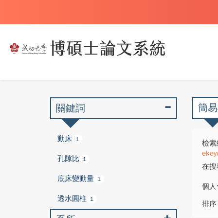
簡易
關鍵詞
動床
1
檢索
ekey
孔隙比
1
在搜
底床變動量
1
個人
透水圓柱
1
排序