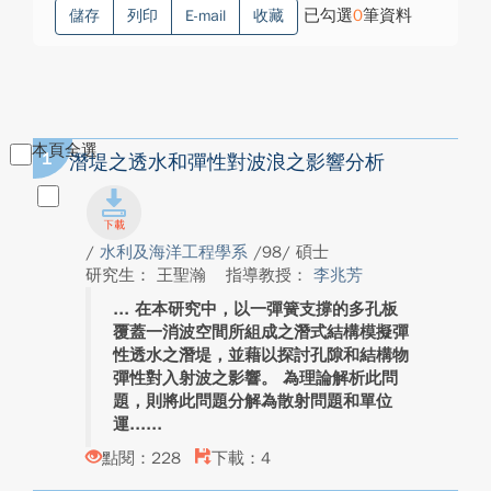
已勾選
0
筆資料
儲存
列印
E-mail
收藏
本頁全選
1
潛堤之透水和彈性對波浪之影響分析
/
水利及海洋工程學系
/98/ 碩士
研究生： 王聖瀚
指導教授：
李兆芳
在本研究中，以一彈簧支撐的多孔板
覆蓋一消波空間所組成之潛式結構模擬彈
性透水之潛堤，並藉以探討孔隙和結構物
彈性對入射波之影響。 為理論解析此問
題，則將此問題分解為散射問題和單位
運...
點閱：228
下載：4