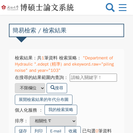
選
單
切
換
簡易檢索 / 檢索結果
檢索結果：共
1
筆資料 檢索策略：
"Department of
Hydraulic ".edept (精準) and ekeyword.raw="piling
noise" and year="103"
在搜尋的結果範圍內查詢：
搜尋
展開檢索結果的年代分布圖
我的檢索策略
個人化服務
：
排序：
已勾選
0
筆資料
儲存
列印
E-mail
收藏