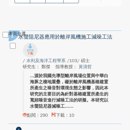
本頁全選
1
水聲阻尼器應用於離岸風機施工減噪工法
/
水利及海洋工程學系
/103/ 碩士
研究生： 鄭傑
指導教授：
黃清哲
源於我國先導型離岸風場位置與中華白
海豚之棲地重疊，礙於離岸風機基樁建置
所產生之噪音對環境生態之影響，因此本
研究的主要目的為針對基樁建置所產生的
寬頻噪音進行減噪工法的研擬。本研究以
水聲阻尼器減噪工...
點閱：290
下載：10