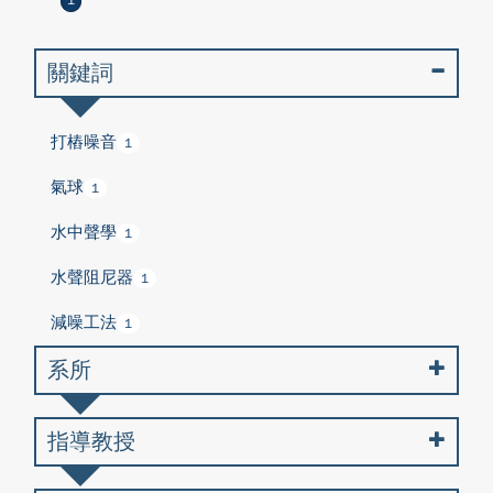
1
關鍵詞
打樁噪音
1
氣球
1
水中聲學
1
水聲阻尼器
1
減噪工法
1
系所
指導教授