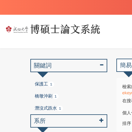
簡易
關鍵詞
保護工
1
檢索
ekey
橋墩沖刷
1
在搜
潛沒式跌水
1
個人
系所
排序