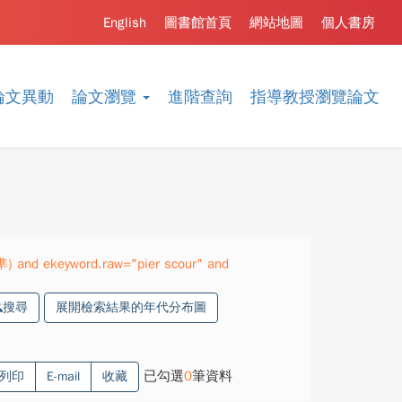
English
圖書館首頁
網站地圖
個人書房
論文異動
論文瀏覽
進階查詢
指導教授瀏覽論文
準) and ekeyword.raw="pier scour" and
搜尋
展開檢索結果的年代分布圖
已勾選
0
筆資料
列印
E-mail
收藏