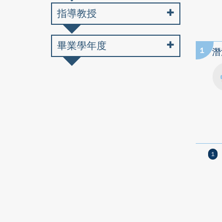
指導教授
畢業學年度
1
潛
1