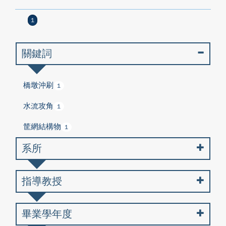
1
關鍵詞
橋墩沖刷
1
水流攻角
1
筐網結構物
1
系所
指導教授
畢業學年度