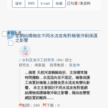
已勾選
0
筆資料
儲存
列印
E-mail
收藏
本頁全選
1
筐網結構物在不同水流攻角對橋墩沖刷保護
之影響
/
水利及海洋工程學系
/94/ 碩士
研究生： 傅家揚
指導教授：
黃進坤
摘要 天然河道蜿蜒曲折、主深槽常隨
時間擺動，水流流向並不固定。橋墩保護
工佈置於橋墩上游難免受水流攻角變化影
響。 本文主要探討不同水流攻角對筐網
結構物保護橋墩沖刷之影響，藉由改變筐
網設置距離與...
點閱：240
下載：3