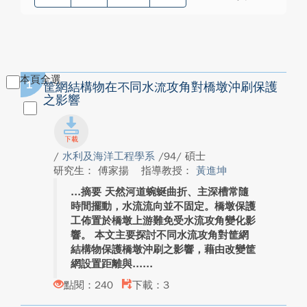
本頁全選
1
筐網結構物在不同水流攻角對橋墩沖刷保護
之影響
/
水利及海洋工程學系
/94/ 碩士
研究生： 傅家揚
指導教授：
黃進坤
摘要 天然河道蜿蜒曲折、主深槽常隨
時間擺動，水流流向並不固定。橋墩保護
工佈置於橋墩上游難免受水流攻角變化影
響。 本文主要探討不同水流攻角對筐網
結構物保護橋墩沖刷之影響，藉由改變筐
網設置距離與...
點閱：240
下載：3