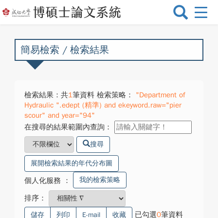
選
單
切
換
簡易檢索 / 檢索結果
檢索結果：共
1
筆資料 檢索策略：
"Department of
Hydraulic ".edept (精準) and ekeyword.raw="pier
scour" and year="94"
在搜尋的結果範圍內查詢：
搜尋
展開檢索結果的年代分布圖
我的檢索策略
個人化服務
：
排序：
已勾選
0
筆資料
儲存
列印
E-mail
收藏