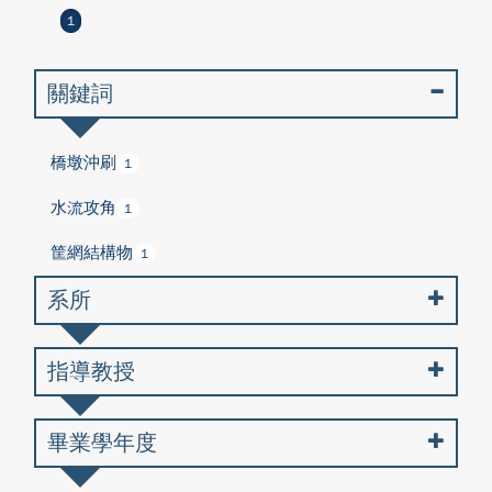
1
關鍵詞
橋墩沖刷
1
水流攻角
1
筐網結構物
1
系所
指導教授
畢業學年度