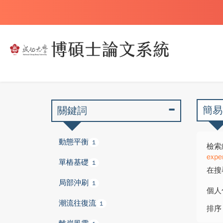
簡易
關鍵詞
動態平衡
1
檢索
expe
單樁基礎
1
在搜
局部沖刷
1
個人
潮流往復流
1
排序