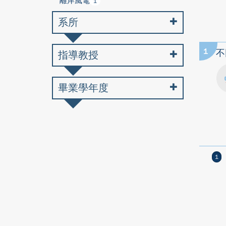
離岸風電
1
系所
1
不
指導教授
畢業學年度
1