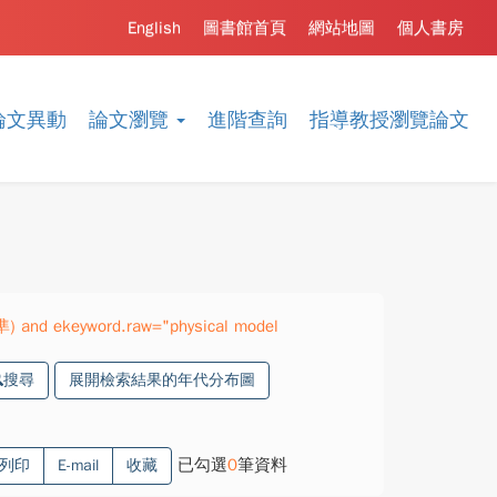
English
圖書館首頁
網站地圖
個人書房
論文異動
論文瀏覽
進階查詢
指導教授瀏覽論文
準) and ekeyword.raw="physical model
搜尋
展開檢索結果的年代分布圖
已勾選
0
筆資料
列印
E-mail
收藏