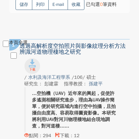
已勾選
0
筆資料
儲存
列印
E-mail
收藏
本頁全選
1
透過高解析度空拍照片與影像紋理分析方法
辨識河道物理棲地之研究
/
水利及海洋工程學系
/106/ 碩士
研究生： 彭建霖
指導教授：
孫建平
空拍機（UAV）近年來的興起，促使許
多遙測相關研究進步，理由為UAV操作簡
單，便於研究區域內進行空中拍攝，且拍
攝自由度高、容易取得圖資影像。本研究
將利用UAV對河川物理棲地結合現地調
查，對河道棲...
點閱：294
下載：12