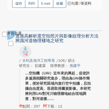
已勾選
0
筆資料
儲存
列印
E-mail
收藏
本頁全選
1
透過高解析度空拍照片與影像紋理分析方法
辨識河道物理棲地之研究
/
水利及海洋工程學系
/106/ 碩士
研究生： 彭建霖
指導教授：
孫建平
空拍機（UAV）近年來的興起，促使許
多遙測相關研究進步，理由為UAV操作簡
單，便於研究區域內進行空中拍攝，且拍
攝自由度高、容易取得圖資影像。本研究
將利用UAV對河川物理棲地結合現地調
查，對河道棲...
點閱：297
下載：12