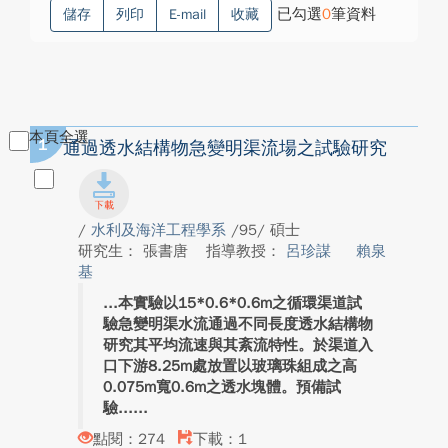
已勾選
0
筆資料
儲存
列印
E-mail
收藏
本頁全選
1
通過透水結構物急變明渠流場之試驗研究
/
水利及海洋工程學系
/95/ 碩士
研究生： 張書唐
指導教授：
呂珍謀
賴泉
基
本實驗以15*0.6*0.6m之循環渠道試
驗急變明渠水流通過不同長度透水結構物
研究其平均流速與其紊流特性。於渠道入
口下游8.25m處放置以玻璃珠組成之高
0.075m寬0.6m之透水塊體。預備試
驗...
點閱：274
下載：1