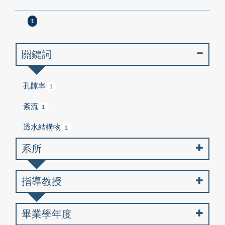
1
關鍵詞
孔隙率
1
紊流
1
透水結構物
1
系所
指導教授
畢業學年度