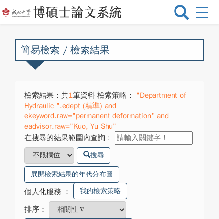
選
單
切
換
簡易檢索 / 檢索結果
檢索結果：共
1
筆資料 檢索策略：
"Department of
Hydraulic ".edept (精準) and
ekeyword.raw="permanent deformation" and
eadvisor.raw="Kuo, Yu Shu"
在搜尋的結果範圍內查詢：
搜尋
展開檢索結果的年代分布圖
我的檢索策略
個人化服務
：
排序：