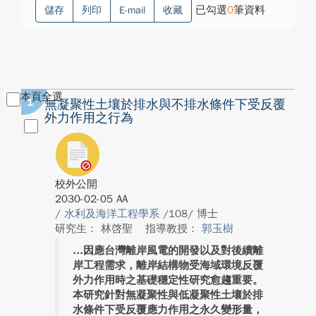
已勾選
0
筆資料
儲存
列印
E-mail
收藏
本頁全選
1
無凝聚性土壤於排水與不排水條件下受反覆
外力作用之行為
校外公開
2030-02-05 AA
/
水利及海洋工程學系
/108/ 博士
研究生： 林啓聖
指導教授：
郭玉樹
因應台灣離岸風電的開發以及對後續離
岸工程需求，離岸結構物受海域環境反覆
外力作用時之基礎穩定性研究愈趨重要。
本研究針對無凝聚性與低凝聚性土壤於排
水條件下受反覆應力作用之永久變形量，