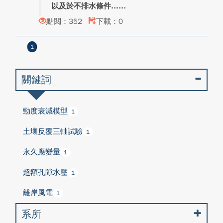
以及於不排水條件...
點閱：352
下載：0
1
關鍵詞
勁度衰減模型
1
土壤反覆三軸試驗
1
永久應變量
1
超額孔隙水壓
1
離岸風電
1
系所