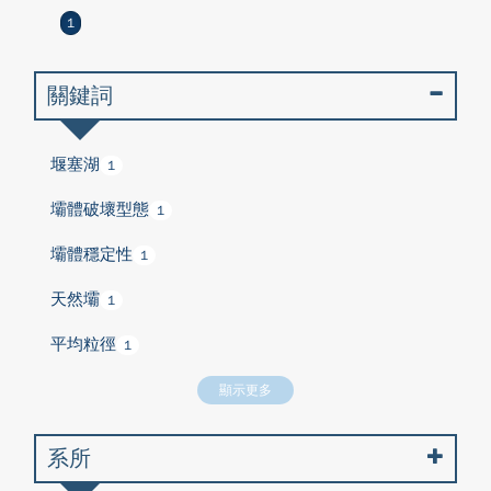
1
關鍵詞
堰塞湖
1
壩體破壞型態
1
壩體穩定性
1
天然壩
1
平均粒徑
1
顯示更多
系所