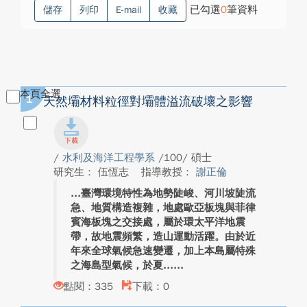
已勾選
0
筆資料
儲存
列印
E-mail
收藏
本頁全選
1
天然壩材料粒徑對壩體溢流破壞之影響
/
水利及海洋工程學系
/100/ 碩士
研究生： 伍恆志
指導教授：
謝正倫
臺灣環境特性為地勢陡峻、河川坡陡流
急、地質構造複雜，地處歐亞板塊與菲律
賓海板塊之交接處，屬於環太平洋地震
帶，故地震頻繁，造山運動活躍。由於近
年來全球氣候急速變遷，加上本島屬特殊
之海島型氣候，於夏...
點閱：335
下載：0