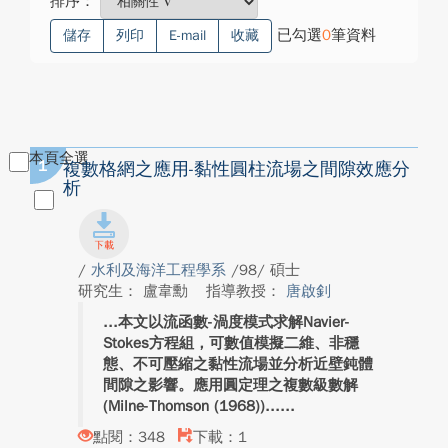
排序：
已勾選
0
筆資料
儲存
列印
E-mail
收藏
本頁全選
1
複數格網之應用-黏性圓柱流場之間隙效應分
析
/
水利及海洋工程學系
/98/ 碩士
研究生： 盧韋勳
指導教授：
唐啟釗
本文以流函數-渦度模式求解Navier-
Stokes方程組，可數值模擬二維、非穩
態、不可壓縮之黏性流場並分析近壁鈍體
間隙之影響。應用圓定理之複數級數解
(Milne-Thomson (1968))...
點閱：348
下載：1