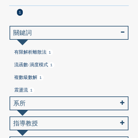
1
關鍵詞
有限解析離散法
1
流函數-渦度模式
1
複數級數解
1
震盪流
1
系所
指導教授