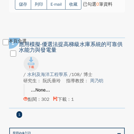
已勾選
0
筆資料
儲存
列印
E-mail
收藏
本頁全選
1
應用模擬-優選法提高梯級水庫系統的可靠供
水能力與發電量
/
水利及海洋工程學系
/108/ 博士
研究生： 阮氏垂玲
指導教授：
周乃昉
None
點閱：302
下載：1
1