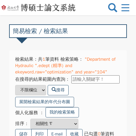
選
單
切
換
簡易檢索 / 檢索結果
檢索結果：共
1
筆資料 檢索策略：
"Department of
Hydraulic ".edept (精準) and
ekeyword.raw="optimization" and year="104"
在搜尋的結果範圍內查詢：
搜尋
展開檢索結果的年代分布圖
我的檢索策略
個人化服務
：
排序：
已勾選
0
筆資料
儲存
列印
E-mail
收藏